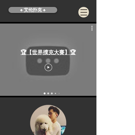
♠️ 艾伦扑克 ♠️
🏆【世界撲克大賽】🏆